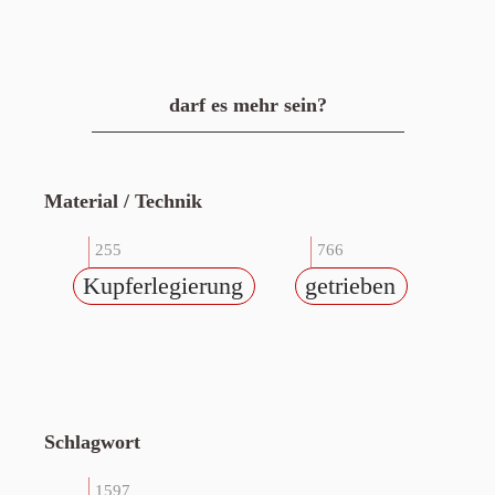
darf es mehr sein?
Material / Technik
255
766
Kupferlegierung
getrieben
Schlagwort
1597