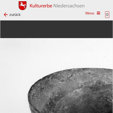
Toggle na
zurück
0