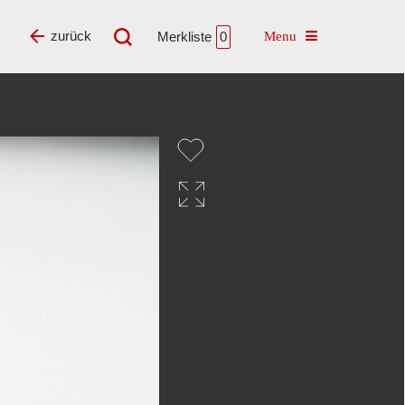
Toggle navigatio
zurück
Merkliste
0