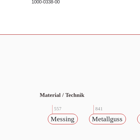
1000-0338-00
Material / Technik
557
841
Messing
Metallguss