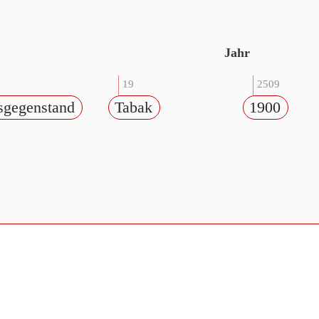
Jahr
19
2509
sgegenstand
Tabak
1900