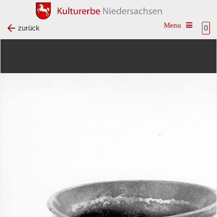
Toggle na
zurück
0