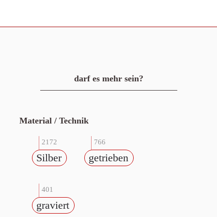
darf es mehr sein?
Material / Technik
2172
766
Silber
getrieben
401
graviert