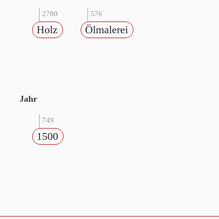
2780
576
Holz
Ölmalerei
Jahr
749
1500