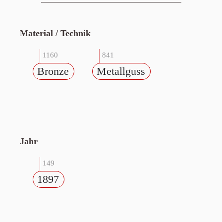
Material / Technik
1160
841
Bronze
Metallguss
Jahr
149
1897