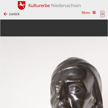
Toggle na
zurück
0