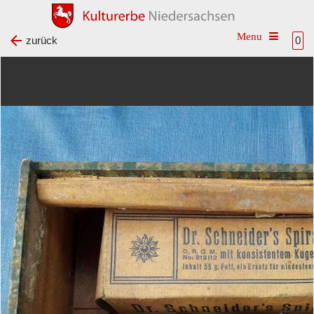
Toggle na
zurück
0