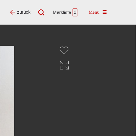
Toggle navigatio
zurück
Merkliste
0