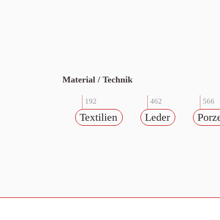
Material / Technik
192
462
566
Textilien
Leder
Porz