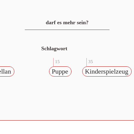
darf es mehr sein?
Schlagwort
15
35
ellan
Puppe
Kinderspielzeug