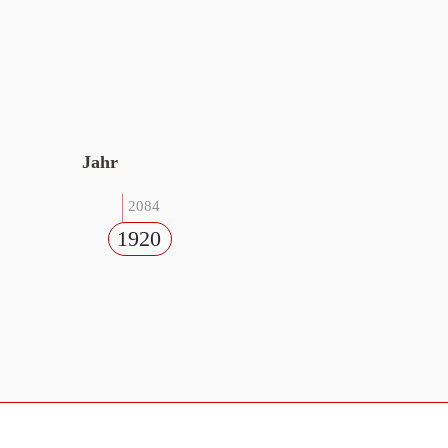
Jahr
2084
1920