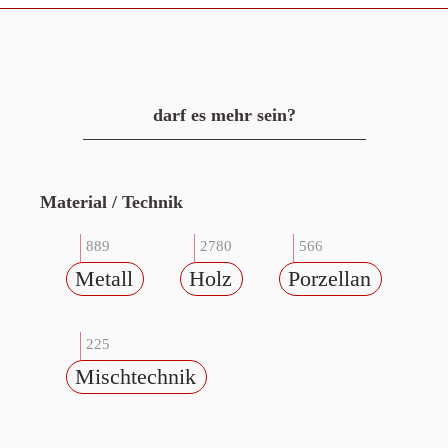
darf es mehr sein?
Material / Technik
889
2780
566
Metall
Holz
Porzellan
225
Mischtechnik