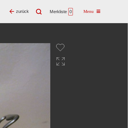
Toggle navigatio
zurück
Merkliste
0