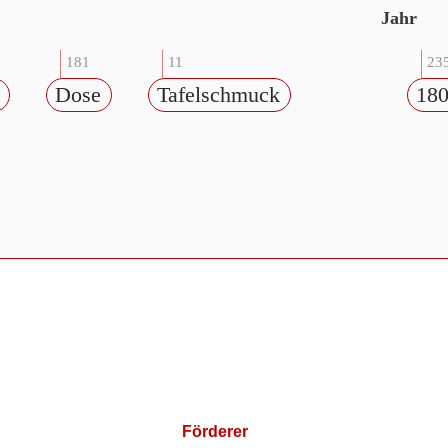
Jahr
181
11
23
Dose
Tafelschmuck
18
Förderer