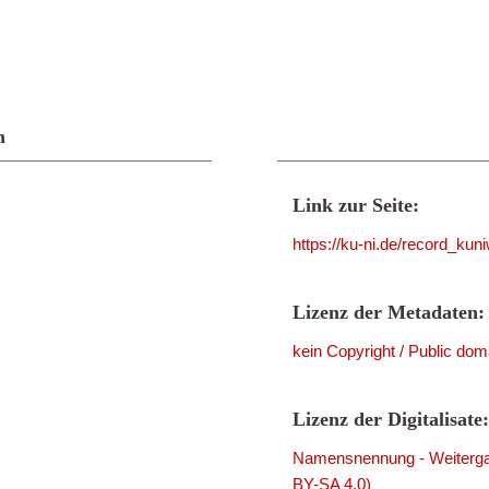
n
Link zur Seite:
https://ku-ni.de/record_ku
Lizenz der Metadaten:
kein Copyright / Public dom
Lizenz der Digitalisate:
Namensnennung - Weitergab
BY-SA 4.0)