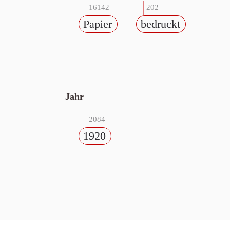
16142
202
Papier
bedruckt
Jahr
2084
1920