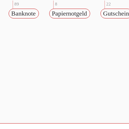
89
8
22
Banknote
Papiernotgeld
Gutschein