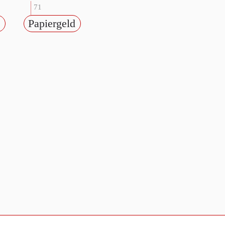
71
Papiergeld