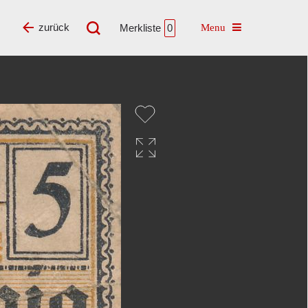
Toggle navigatio
zurück
Merkliste
0