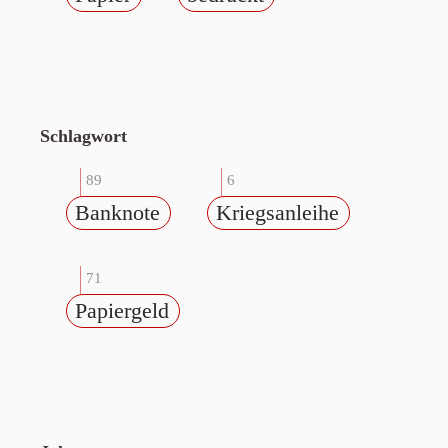
Schlagwort
89
6
Banknote
Kriegsanleihe
71
Papiergeld