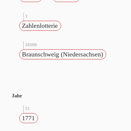
3
Zahlenlotterie
18508
Braunschweig (Niedersachsen)
Jahr
51
1771