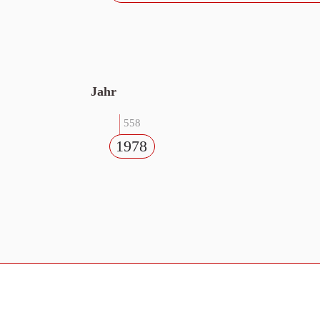
Jahr
558
1978