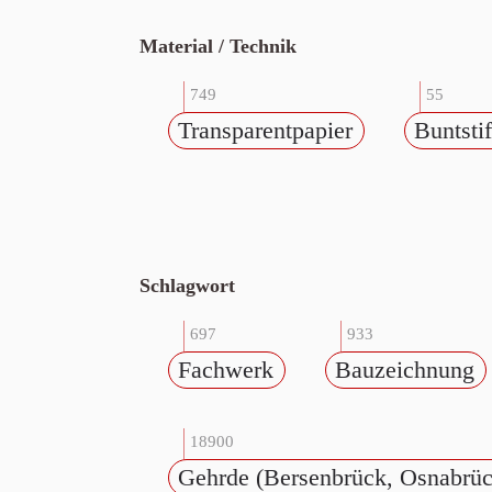
Material / Technik
749
55
Transparentpapier
Buntstif
Schlagwort
697
933
Fachwerk
Bauzeichnung
18900
Gehrde (Bersenbrück, Osnabrüc