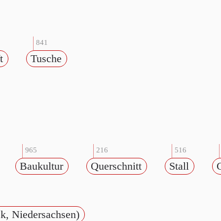
841
t
Tusche
965
216
516
Baukultur
Querschnitt
Stall
k, Niedersachsen)