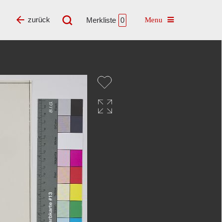
Toggle navigatio
zurück
Merkliste
0