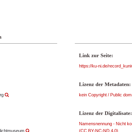
n
Link zur Seite:
https://ku-ni.de/record_ku
Lizenz der Metadaten:
urg
kein Copyright / Public dom
Lizenz der Digitalisate:
Namensnennung - Nicht komm
ilichtmuseum
(CC BY-NC-ND 4.0)