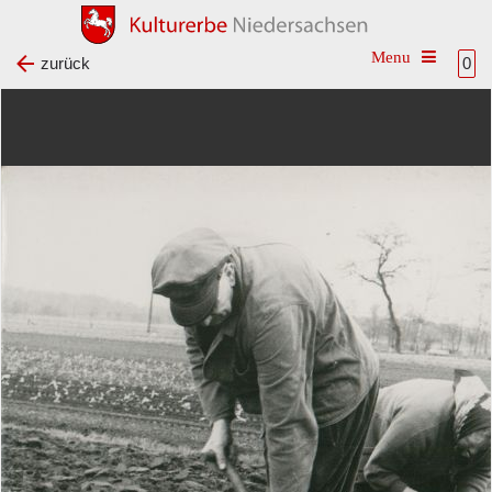
Toggle na
zurück
0