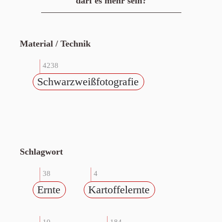
darf es mehr sein?
Material / Technik
4238
Schwarzweißfotografie
Schlagwort
38
4
Ernte
Kartoffelernte