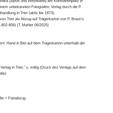
asilika (Apsis und Westwand) am Konstantinplatz in
einem unbekannten Fotografen; Verlag durch die P.
ndlung in Trier (aktiv bis 1873).
on Trier als Abzug auf Trägerkarton von P. Braun's
.802-806) (T. Mahler 06/2025)
lmers' Hand in Blei auf dem Trägerkarton unterhalb der
Verlag in Trier." u. mittig (Druck des Verlags auf dem
fie)
afie > Fotoabzug