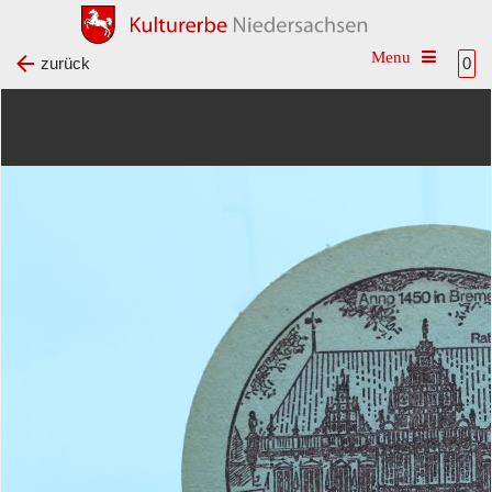
Toggle na
zurück
0