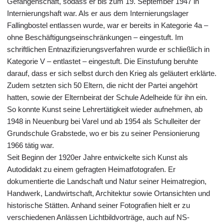
Gefangenschaft, sodass er bis zum 19. September 1947 in
Internierungshaft war. Als er aus dem Internierungslager
Fallingbostel entlassen wurde, war er bereits in Kategorie 4a –
ohne Beschäftigungseinschränkungen – eingestuft. Im
schriftlichen Entnazifizierungsverfahren wurde er schließlich in
Kategorie V – entlastet – eingestuft. Die Einstufung beruhte
darauf, dass er sich selbst durch den Krieg als geläutert erklärte.
Zudem setzten sich 50 Eltern, die nicht der Partei angehört
hatten, sowie der Elternbeirat der Schule Adelheide für ihn ein.
So konnte Kunst seine Lehrertätigkeit wieder aufnehmen, ab
1948 in Neuenburg bei Varel und ab 1954 als Schulleiter der
Grundschule Grabstede, wo er bis zu seiner Pensionierung
1966 tätig war.
Seit Beginn der 1920er Jahre entwickelte sich Kunst als
Autodidakt zu einem gefragten Heimatfotografen. Er
dokumentierte die Landschaft und Natur seiner Heimatregion,
Handwerk, Landwirtschaft, Architektur sowie Ortansichten und
historische Stätten. Anhand seiner Fotografien hielt er zu
verschiedenen Anlässen Lichtbildvorträge, auch auf NS-