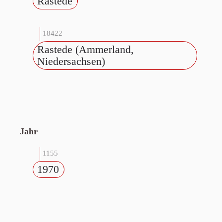
Rastede
18422
Rastede (Ammerland,
Niedersachsen)
Jahr
1155
1970