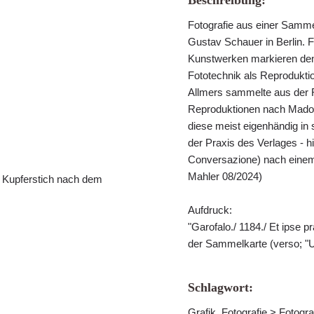
Beschreibung:
Fotografie aus einer Samme
Gustav Schauer in Berlin. 
Kunstwerken markieren den
Fototechnik als Reprodukti
Allmers sammelte aus der R
Reproduktionen nach Madon
diese meist eigenhändig in 
der Praxis des Verlages - h
Conversazione) nach einem
Mahler 08/2024)
m Kupferstich nach dem
Aufdruck:
"Garofalo./ 1184./ Et ipse pr
der Sammelkarte (verso; "U
Schlagwort:
Grafik, Fotografie > Fotogra