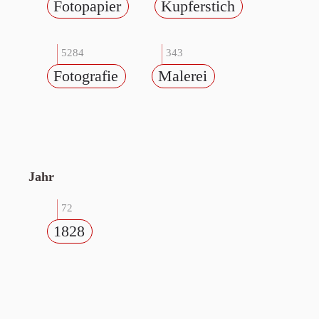
Fotopapier
Kupferstich
5284
343
Fotografie
Malerei
Jahr
72
1828