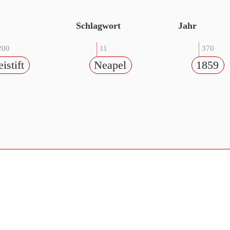
Schlagwort
Jahr
200
11
370
istift
Neapel
1859