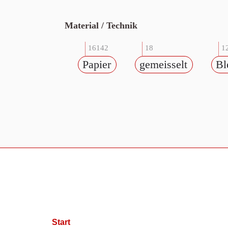
Material / Technik
16142
18
1
Papier
gemeisselt
Ble
Start