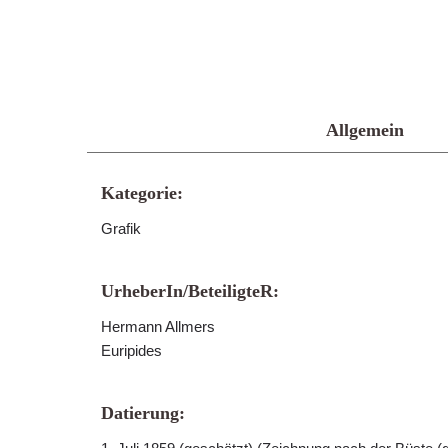
Allgemein
Kategorie:
Grafik
UrheberIn/BeteiligteR:
Hermann Allmers
Euripides
Datierung: