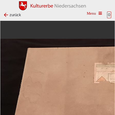
Toggle na
zurück
0