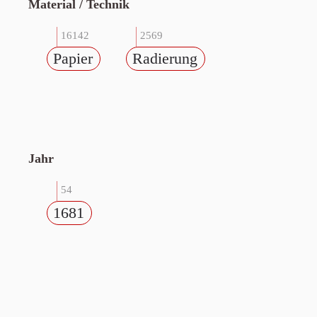
Material / Technik
16142
2569
Papier
Radierung
Jahr
54
1681