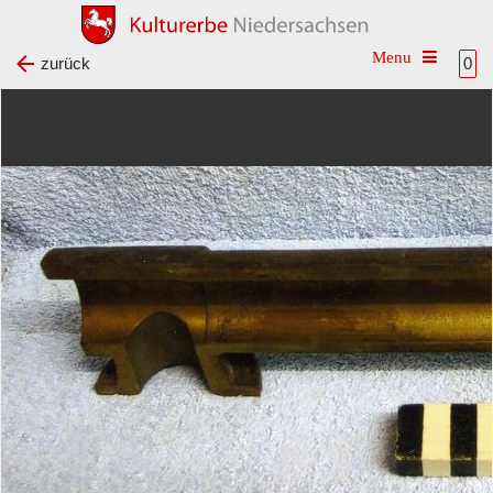
Toggle na
zurück
0