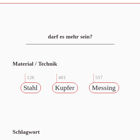
darf es mehr sein?
Material / Technik
126
401
557
Stahl
Kupfer
Messing
Schlagwort