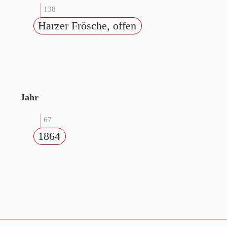
138
Harzer Frösche, offen
Jahr
67
1864