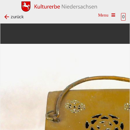
Toggle na
zurück
0