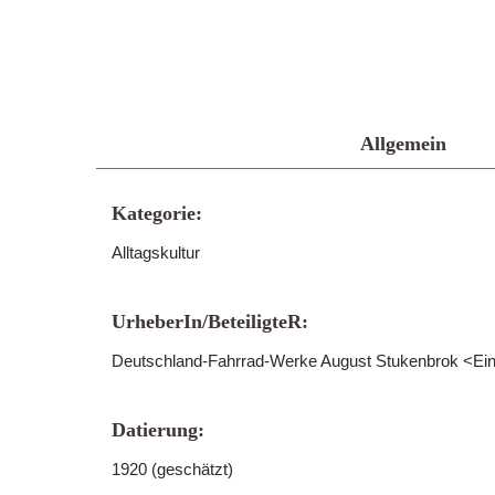
Allgemein
Kategorie:
Alltagskultur
UrheberIn/BeteiligteR:
Deutschland-Fahrrad-Werke August Stukenbrok <Ei
Datierung:
1920 (geschätzt)