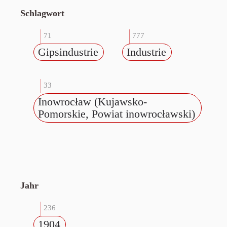
Schlagwort
71
777
Gipsindustrie
Industrie
33
Inowrocław (Kujawsko-
Pomorskie, Powiat inowrocławski)
Jahr
236
1904