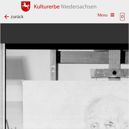
Toggle na
zurück
0