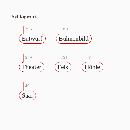
Schlagwort
796
351
Entwurf
Bühnenbild
559
251
51
Theater
Fels
Höhle
49
Saal