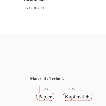
1605-0138-00
Material / Technik
16142
3635
Papier
Kupferstich