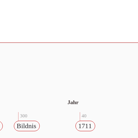
Jahr
300
40
Bildnis
1711