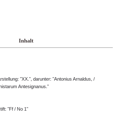
Inhalt
stellung: "XX.", darunter: "Antonius Arnaldus, /
nistarum Antesignanus."
ift: "Ff / No 1"