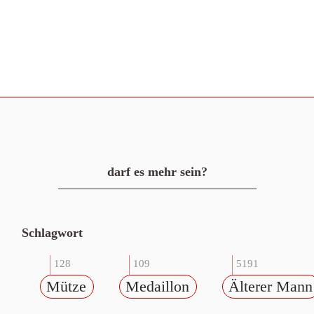
darf es mehr sein?
Schlagwort
128
109
5191
Mütze
Medaillon
Älterer Mann