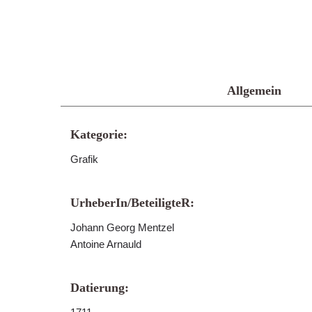
Allgemein
Kategorie:
Grafik
UrheberIn/BeteiligteR:
Johann Georg Mentzel
Antoine Arnauld
Datierung: