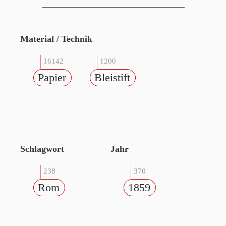
Material / Technik
16142
1200
Papier
Bleistift
Schlagwort
Jahr
238
370
Rom
1859