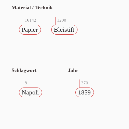
Material / Technik
16142
1200
Papier
Bleistift
Schlagwort
Jahr
8
370
Napoli
1859