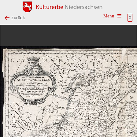
Toggle na
zurück
0