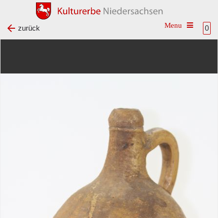
Toggle na
zurück
0