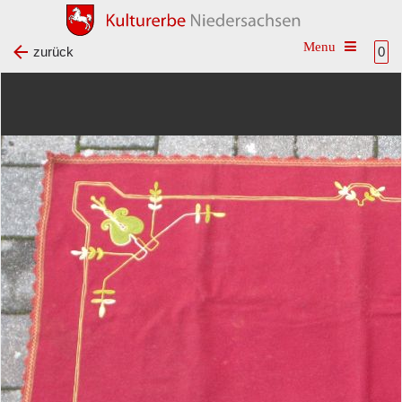
Toggle na
zurück
0