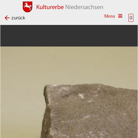
Toggle na
zurück
0