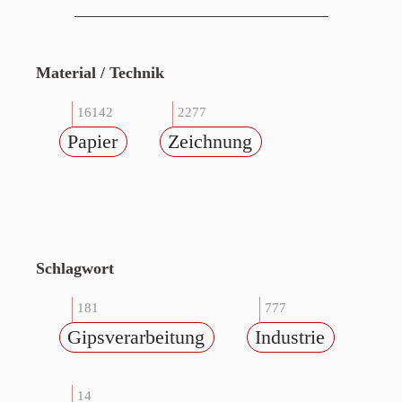
Material / Technik
16142
2277
Papier
Zeichnung
Schlagwort
181
777
Gipsverarbeitung
Industrie
14