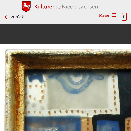
Toggle na
zurück
0