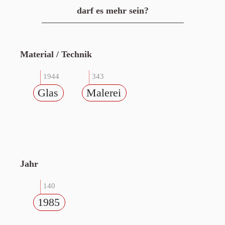
darf es mehr sein?
Material / Technik
1944
343
Glas
Malerei
Jahr
140
1985