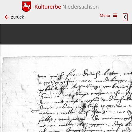
Toggle na
zurück
0