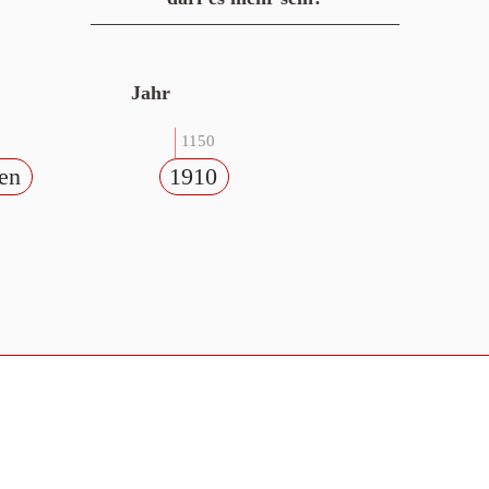
Jahr
1150
en
1910