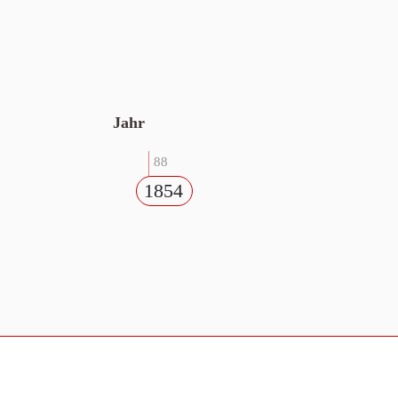
Jahr
88
1854