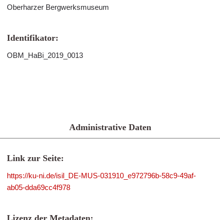
Oberharzer Bergwerksmuseum
Identifikator:
OBM_HaBi_2019_0013
Administrative Daten
Link zur Seite:
https://ku-ni.de/isil_DE-MUS-031910_e972796b-58c9-49af-
ab05-dda69cc4f978
Lizenz der Metadaten: