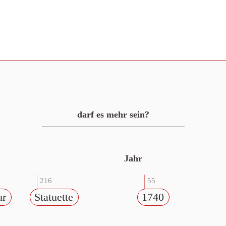
darf es mehr sein?
Jahr
216
55
ur
Statuette
1740