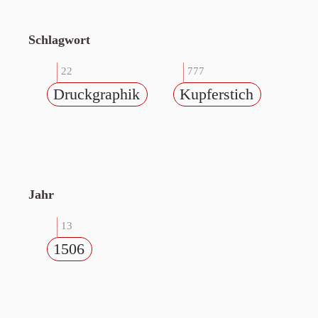
Schlagwort
22
777
Druckgraphik
Kupferstich
Jahr
13
1506