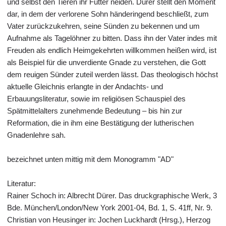
und selbst den Tieren ihr Futter neiden. Dürer stellt den Moment
dar, in dem der verlorene Sohn händeringend beschließt, zum
Vater zurückzukehren, seine Sünden zu bekennen und um
Aufnahme als Tagelöhner zu bitten. Dass ihn der Vater indes mit
Freuden als endlich Heimgekehrten willkommen heißen wird, ist
als Beispiel für die unverdiente Gnade zu verstehen, die Gott
dem reuigen Sünder zuteil werden lässt. Das theologisch höchst
aktuelle Gleichnis erlangte in der Andachts- und
Erbauungsliteratur, sowie im religiösen Schauspiel des
Spätmittelalters zunehmende Bedeutung – bis hin zur
Reformation, die in ihm eine Bestätigung der lutherischen
Gnadenlehre sah.
bezeichnet unten mittig mit dem Monogramm "AD"
Literatur:
Rainer Schoch in: Albrecht Dürer. Das druckgraphische Werk, 3
Bde. München/London/New York 2001-04, Bd. 1, S. 41ff, Nr. 9.
Christian von Heusinger in: Jochen Luckhardt (Hrsg.), Herzog