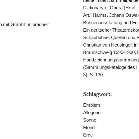
heute in den Sammelbänden.
Dictionary of Opera (Hrsg.:
Art.: Harms, Johann Oswald
Bühnenausstattung und Fes
en mit Graphit, in brauner
Ein deutscher Theaterdeko
Schaubühne. Quellen und Fo
Christian von Heusinger, in
Braunschweig 1690-1990, Br
Handzeichnungssammlung, 
(Sammlungskataloge des H
3), S. 130.
Schlagwort:
Emblem
Allegorie
Sonne
Mond
Erde