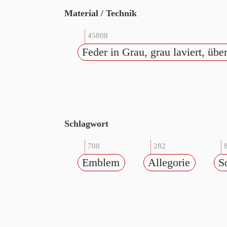
Material / Technik
45808
Feder in Grau, grau laviert, übe
Schlagwort
708
282
Emblem
Allegorie
S