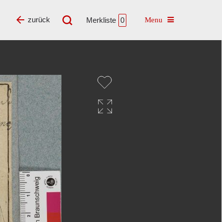
Toggle navigatio
zurück
Merkliste
0