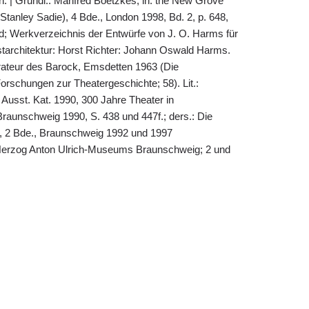
 | Grundl.: Manfred Boetzkes, in: the New Grove
 Stanley Sadie), 4 Bde., London 1998, Bd. 2, p. 648,
; Werkverzeichnis der Entwürfe von J. O. Harms für
tarchitektur: Horst Richter: Johann Oswald Harms.
rateur des Barock, Emsdetten 1963 (Die
rschungen zur Theatergeschichte; 58). Lit.:
: Ausst. Kat. 1990, 300 Jahre Theater in
aunschweig 1990, S. 438 und 447f.; ders.: Die
2 Bde., Braunschweig 1992 und 1997
erzog Anton Ulrich-Museums Braunschweig; 2 und