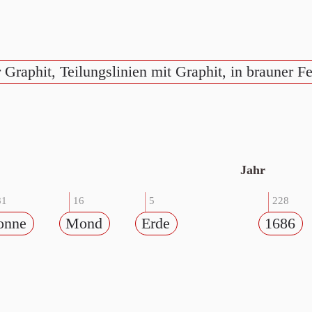
r Graphit, Teilungslinien mit Graphit, in brauner F
Jahr
81
16
5
228
onne
Mond
Erde
1686