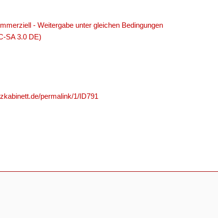
merziell - Weitergabe unter gleichen Bedingungen
C-SA 3.0 DE)
nzkabinett.de/permalink/1/ID791