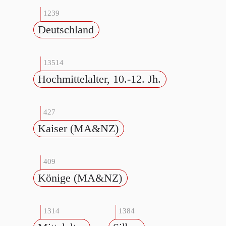
1239
Deutschland
13514
Hochmittelalter, 10.-12. Jh.
427
Kaiser (MA&NZ)
409
Könige (MA&NZ)
1314
1384