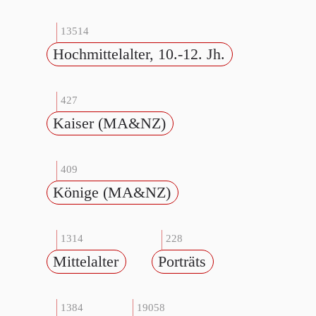
13514
Hochmittelalter, 10.-12. Jh.
427
Kaiser (MA&NZ)
409
Könige (MA&NZ)
1314
228
Mittelalter
Porträts
1384
19058