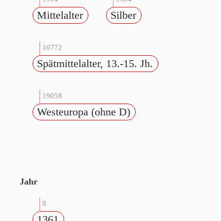
Mittelalter
Silber
10772
Spätmittelalter, 13.-15. Jh.
19058
Westeuropa (ohne D)
Jahr
8
1361